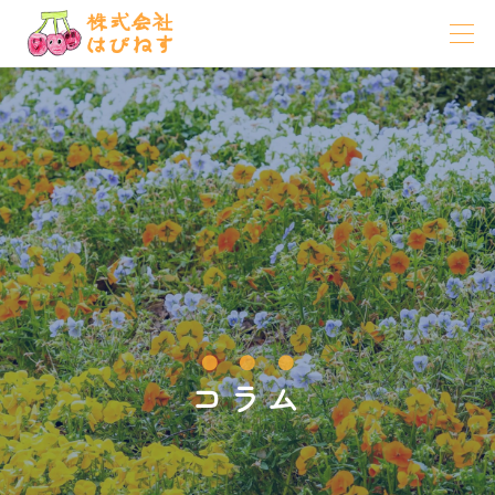



お知らせ
コラム
コラム