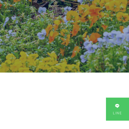

LINE