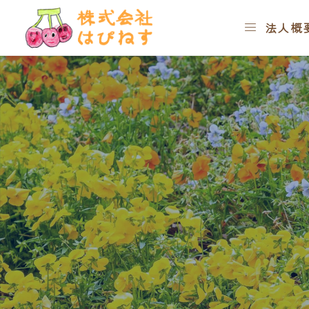



お知らせ
児童発達支援の内容

法人概