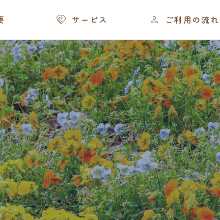
る入浴の目的とは


要
サービス
ご利用の流れ