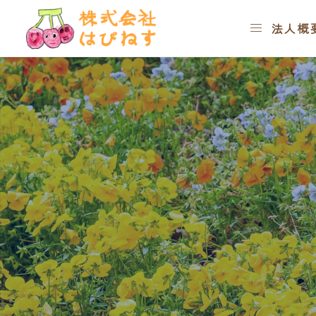




お知らせ
コラム
介護におけ

法人概