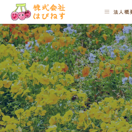




お知らせ
コラム
地域活動支

法人概