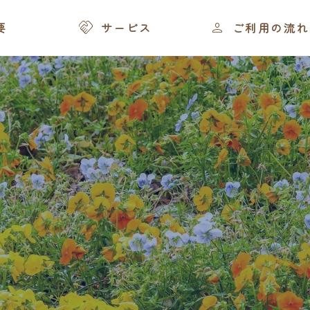
援センターの役割とは？


要
サービス
ご利用の流れ