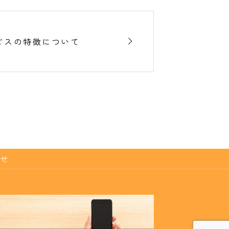

ビスの特徴について
せ