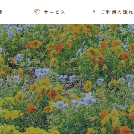
苦手な理由とは？


要
サービス
ご利用の流れ