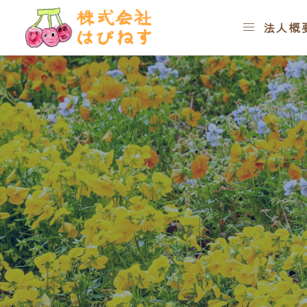




お知らせ
コラム
集団行動が

法人概