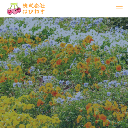




お知らせ
コラム
口腔ケアがはなぜ必要？