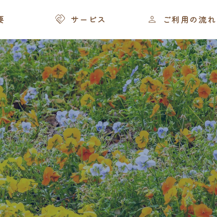
援のポイント


要
サービス
ご利用の流れ