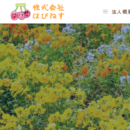




お知らせ
コラム
意思決定支

法人概